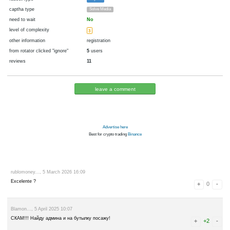
cryptocurrency
fiat money
now pays
No
05.03.2026 14:15
Disabled in:
there were failures at payment
Yes
1690 d.
In the database
or it was disabled in rotator
pays every
1
►
0.2
00:05 h. (5 m.)
faucet type
Payeer
captha type
Solve Media
need to wait
No
level of complexity
3
other information
registration
from rotator clicked "ignore"
5
users
reviews
11
leave a comment