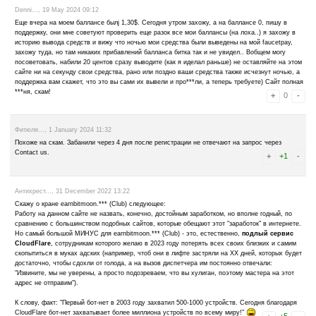
ПИДОРЫ ПОЛНЫЕ!!! Двадцать центов вывел (один раз), а как скоп
аккаунт..., два месяца тыркания напрасно!!! Твари конченные....
Ликс..., 8 February 2025 22:24
Здравствуйте, кран стал плохой. С России зайти очень трудно. Да
Выводить 0.20 центов хорошо и быстро. Капает конечно медленно, 
зайти в него.
Григорий..., 10 December 2024 16:13
Пользовался около недели. Заработать с России сложно. Кран капа
если хороший опрос попадётся и немного рекламы. Поэтому, даже 
копить придётся долго. Но и здесь всё не так гладко. Потому что 
запроса на вывод несчастных 20ти центов, я не смог войти в свой 
учётной записи. В причине было указано - не разрешено. Что не р
Короче, не теряйте время, если с России заходите.