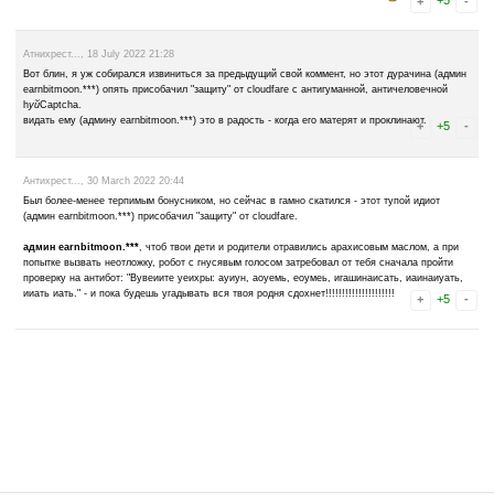
VLADIMIR M..., 12 November 2024 12:16
добрый вечер сайт работает и платит но в последнее время не заг
ссылку а то меня выкидывает ***earnbitmoon*** на мыло vladimir_
спасибо.
Denni..., 19 May 2024 09:12
Еще вчера на моем баллансе былj 1,30$. Сегодня утром захожу, а 
поддержку, они мне советуют проверить еще разок все мои балланс
историю вывода средств и вижу что ночью мои средства были выве
захожу туда, но там никаких прибавлений балланса битка так и не 
посоветовать, набили 20 центов сразу выводите (как я иделал ран
сайте ни на секунду свои средства, рано или поздно ваши средств
поддержка вам скажет, что это вы сами их вывели и про***ли, а те
***ня, скам!
Фитюля..., 1 January 2024 11:32
Похоже на скам. Забанили через 4 дня после регистрации не отвеч
Contact us.