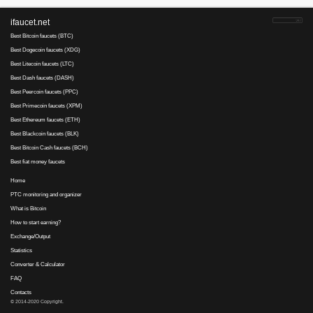
Антихрест..., 31 December 2022 13:22
Скажу о кране earnbitmoon.*** (Club) следующее:
Работу на данном сайте не назвать, конечно, достойным заработком
сравнению с большинством подобных сайтов, которые обещают этот
Но самый большой МИНУС для earnbitmoon.*** (Club) - это, естес
CloudFlare
, сотрудникам которого желаю в 2023 году потерять вс
скопытиться в муках адских (например, чтоб они в лифте застряли
достаточно, чтобы сдохли от голода, а на вызов диспетчера им пос
"Извините, мы не уверены, а просто подозреваем, что вы хулиган, 
адрес не отправим").
К слову, факт: "Первый бот-нет в 2003 году захватил 500-1000 устр
CloudFlare бот-нет захватывает более миллиона устройств по всем
Атнихрест..., 18 July 2022 21:28
Вот блин, я уж собирался извиниться за предыдущий свой коммент,
earnbitmoon.***) опять присобачил "защиту" от cloudfare с антигум