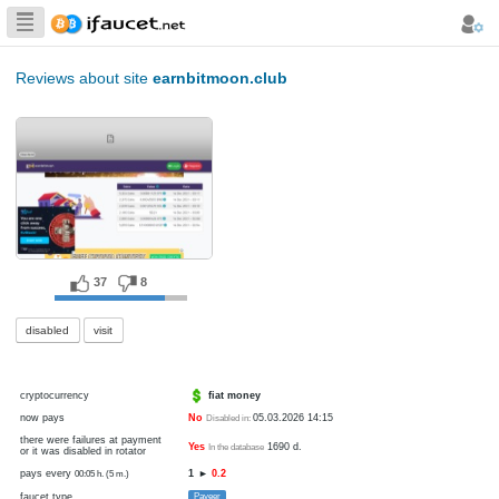
Biggest Collection
of Bitcoin faucets
Reviews about site
earnbitmoon.club
37
8
disabled
visit