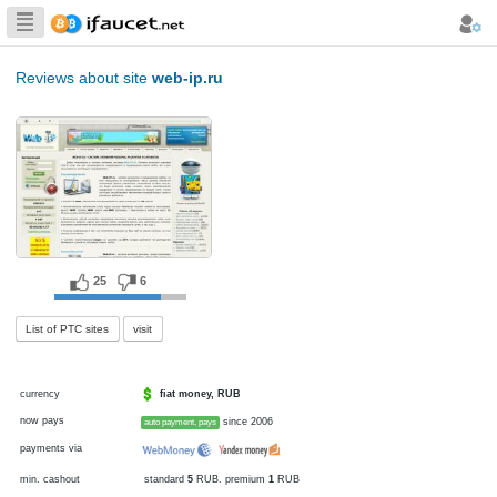
Biggest Collection
of Bitcoin faucets
Reviews about site
web-ip.ru
25
6
List of PTC sites
visit