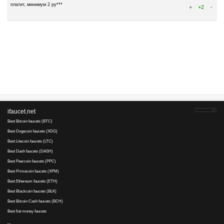
Advertise here
Best for crypto trading
Binance
Монах..., 27 February 2020 09:20
Ну и обнищали же буксы. А web-ip так вообще слов нет. Не ожидал,
нищебродам -- был в ТОП5 по заработку, а сейчас: "Посмотри 10 в
оплаты (да и то через дней пять)". И людишки выполняют восторга
19o5JvQrs4..., 20 April 2017 09:17
платит, минимум 2 ру***