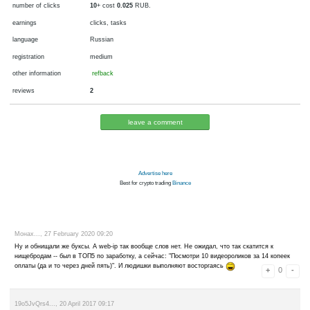
currency
fiat money, RUB
now pays
since 2006
auto payment, pays
payments via
min. cashout
standard
5
RUB. premium
1
RUB
number of clicks
10
+ cost
0.025
RUB.
earnings
clicks, tasks
language
Russian
registration
medium
other information
refback
reviews
2
leave a comment