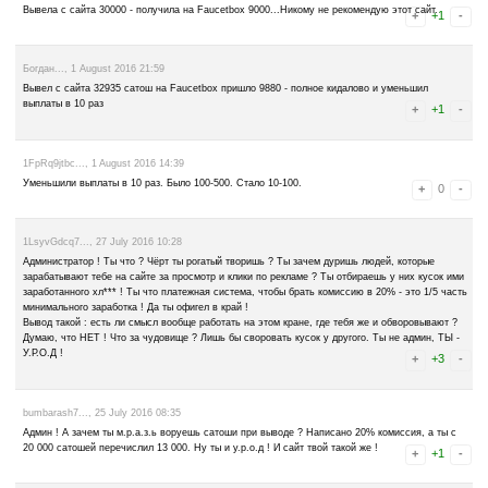
недействителен, писать бесполезно.
Злой..., 11 August 2016 17:03
Первое время сайт платил, всё норм. Наклепал ещё около 130 000,
общую сумму 40000. Конечно, в условиях написано 15% берет сайт
Дальше, с момента выплаты, прошло больше недели, решил написа
где и когда будут ещё 70 000.
К вечеру акаунт забанили. Хотел бы я посмотреть тому пиндосу в г
"Your account is blocked". Гнида....
никто..., 9 August 2016 08:23
был быстрый клик, стал тормознутый тормоз. Это до чего жадность 
нашими бабками. Шо б они тебе боком вышли
12ypKGa4ZD..., 4 August 2016 17:36