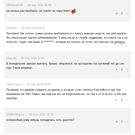
жопы жадные жадюги
1BYhWX1Fux..., 2 August 2016 12:10
сайт полное г***но минималка стоит 20000 с комиссией 15% мне пр
математика.... В ТОПКУ!!!
1FpRq9jtbc..., 2 August 2016 07:29
Бл***, из 89000 отдал 26000. Сайт в топку. Еще и уменьшил в 10 ра
1PqHektsxB..., 1 August 2016 22:27
Вывела с сайта 30000 - получила на Faucetbox 9000...Никому не р
Богдан..., 1 August 2016 21:59
Вывел с сайта 32935 сатош на Faucetbox пришло 9880 - полное ки