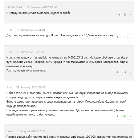
leave a comment
Advertise here
Best for crypto trading
Binance
Елена..., 9 May 2017 22:17
Набралось 90 тыс. сатош и эти УРОДЫ заблокировали аккаунт! Адр
Люди не ведитесь!!!
19o5JvQrs4..., 12 February 2017 18:50
С refpay на blockchain вывелись (ждала 6 дней)