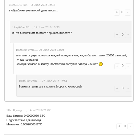
выплаты в 10 раз
1FpRq9jtbc..., 1 August 2016 14:39
Уменьшили выплаты в 10 раз. Было 100-500. Стало 10-100.
1LsyvGdcq7..., 27 July 2016 10:28
Администратор ! Ты что ? Чёрт ты рогатый творишь ? Ты зачем ду
зарабатывают тебе на сайте за просмотр и клики по рекламе ? Ты 
заработанного хл*** ! Ты что платежная система, чтобы брать коми
минимального заработка ! Да ты офигел в край !
Вывод такой : есть ли смысл вообще работать на этом кране, где 
Думаю, что НЕТ ! Что за чудовище ? Лишь бы своровать кусок у др
У.Р.О.Д !
bumbarash7..., 25 July 2016 08:35
Админ ! А зачем ты м.р.а.з.ь воруешь сатоши при выводе ? Написа