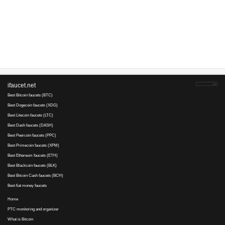
20 000 сатошей перечислил 13 000. Ну ты и у.р.о.д ! И сайт твой та
1BfW9u6C96..., 24 July 2016 06:00
несколько раз пробовал..не платит ни хера блин!
Shaman..., 23 July 2016 16:47
Лохотрон! Как только сумма начала приближаться к порогу вывода 
без объяснения причин заблокировали. 2 раза писал в службу подде
получил. Сидят там какие-то ********, которые ни платить не хотят,
Максим..., 20 July 2016 11:03
В понедельник заказал выплату, баланс обнулился, но на кошелек 
пор. Такое впервые.