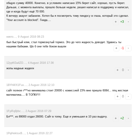
Яна..., 7 February 2017 21:01
Да, с refpay минимум на вывод - 11 тыс. Так что даже эти 10,5 не в
Яна..., 7 February 2017 20:58
Итак, счет refpay от fasterclick пополнился на 0,00010542 btc. На f
чуть больше 21 тыс. Забрали 50%, уроды. И так минималка очень д
отнимают половину.
Платят, но давно оскамились.
Яна..., 31 January 2017 20:23
Сайт платит еще пока что. То есть платил осенью. Сегодня запрос
которую надо долго собирать из-за жадности админов.
Вместо закрытого faucetbox платеж переводится на refpay. Пока на
(жду до понедельника).
В понедельник-вторник напишу, платят они или нет. Да, их контактн