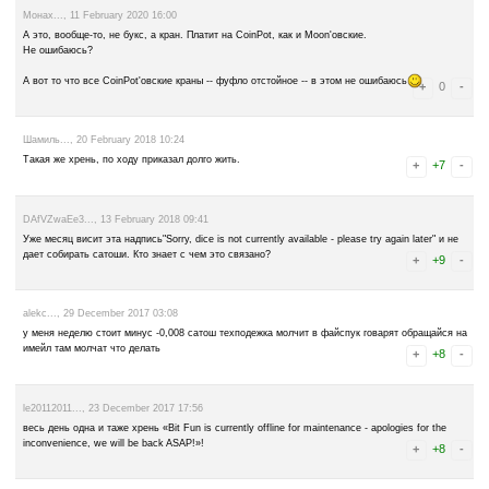
Екатерина ..., 28 September 2020 00:47
Как вывести средства на кошелёк coinpit не приходят остаться н
средств нет
Монах..., 28 September 2020 13:57
CoinpOt.
У Вас там (yf CoinpOt) должна быть регистрация с тем же e-mail
используете, а также на других кранах этой хитрожопой компа
moonliteco, bonusbitcoin и т.д.).
Serg..., 7 March 2020 20:05
Не работает ни фига который день. Недоступен. Но! Если через про
Заклеймить, естественно, не даёт. Скорей всего с Cloudflare что-то 