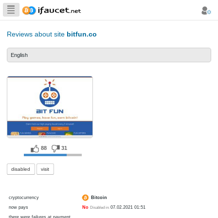
Biggest Collection
of Bitcoin faucets
Reviews about site
bitfun.co
English
88
31