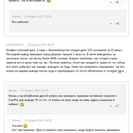
Галина..., 4 October 2017 19:36
Сдулся, пишет, то пароль неверный, то капча. Всё скам.
14NxmSQpBW..., 1 October 2017 19:23
А у меня сейчас почему-то капча глючит и не засчитывается, хотя
федя..., 25 September 2017 07:57
по ходу не платит. 3 недели пытаюсь вывести и все береультатно
Alantar..., 25 September 2017 10:54
Платит, разберитесь сначало