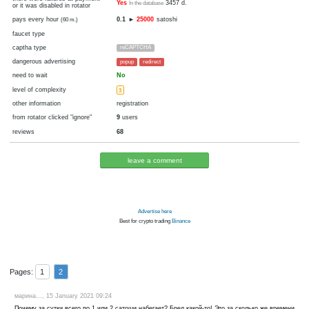
disabled
visit
cryptocurrency
Bitcoin
now pays
No
07.02.2021 01:51
Disabled in:
there were failures at payment
Yes
3457 d.
In the database
or it was disabled in rotator
pays every hour
0.1
►
25000
satoshi
(60 m.)
faucet type
captha type
reCAPTCHA
dangerous advertising
popup
redirect
need to wait
No
level of complexity
3
other information
registration
from rotator clicked "ignore"
9
users