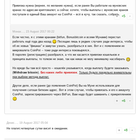
Екатерина..., 28 August 2017 15:29
Подскажите как выводить сатоши из опросов, в статусе написано
спасибо)
Монах..., 28 August 2017 16:43
По-моему, оплаченный оффер обозначается статусом
Complet
А
Clicked
-- оффер, который взят в работу, но не завершён (не
заказчиком).
Ирина..., 24 August 2017 19:24
Монах, благодарю,я вообще в первые в жизни с этим столкнулас
по этому вопросов пока больше чем ответов
Время нужно для 
что проделывать,хорошо что есть место где можно спросить.