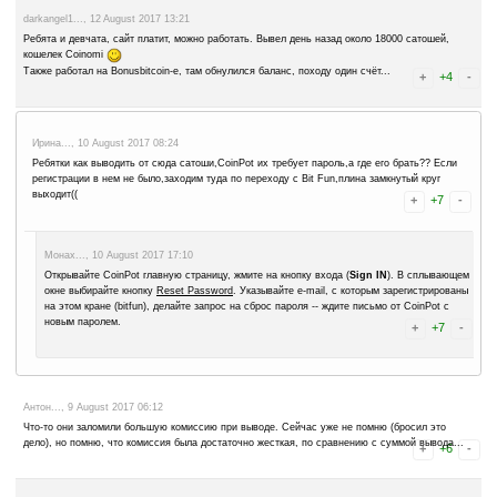
Монах..., 24 August 2017 20:58
По существу, так и не за что, Ирина!! Благодаря Вашим вопро
знаю о CoinPot
Правда не знаю, зачем мне эта информация,
моей голове
Денис..., 24 August 2017 05:45
AUG
15
CoinPot
Withdrawal fee
-0.00001000
bitcoin
AUG
15
CoinPot
Withdrawal of 0.00009071 btc to 1FbgVqyqfvx8pJXPhPJxQLhecsss
-0.00009071