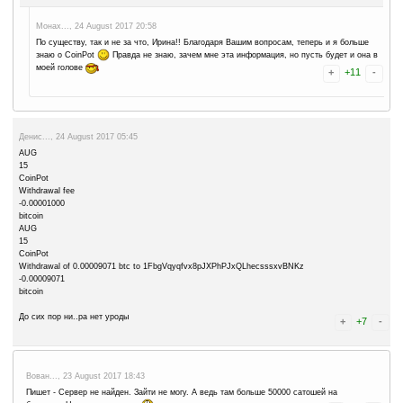
евгений..., 9 November 2017 06:33
нормальный сайт!! сразу на коин пот кошелек кидает.
Галина..., 8 October 2017 18:06
Сегодня прошла выплата. 08.10.2017.
Леонид..., 8 October 2017 05:10
На многих кранах= не правильно вели капчу = Тоже такая фигня бы
браузере зайти через = инкогнито= и копировать в верхний строке, 
Это Googl воду мутит, он выдаёт капчу на краники и ... У них каните
продали, кто то купил. Выводит, вчера вывел 113.000 сат