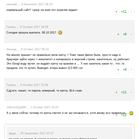
дает собирать сатоши. Кто знает с чем это связано?
alekc..., 29 December 2017 03:08
у меня неделю стоит минус -0,008 сатош техподежка молчит в фай
имейл там молчат что делать
le20112011..., 23 December 2017 17:56
весь день одна и таже хрень «Bit Fun is currently offline for maintena
inconvenience, we will be back ASAP!»!
Сергей..., 18 December 2017 10:14
Первый день покликал сайты, на второй заблокировал вход в кабине
свое драгоценное время