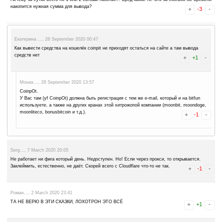
reviews
68
leave a comment
Advertise here
Best for crypto trading
Binance
Pages:
1
2
марина..., 15 January 2021 09:24
Почему за сутки всего по 1 или 2 сатоши набегает? Бред какой-то!
накопится нужная сумма для вывода?