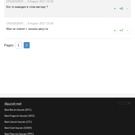
bitcoin
До сих пор ни..ра нет уроды
Вован..., 23 August 2017 18:43
Пишет - Сервер не найден. Зайти не могу. А ведь там больше 50
балансе...Не успел вывести.
Alantar..., 23 August 2017 22:26
Всё работает
1EPyMnBVkb..., 23 August 2017 05:21
Битфан отличный кран, в паре с биткоинбонусом сегодня дают 125 