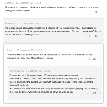
Роман..., 2 March 2020 23:41
ТА НЕ ВЕРЮ В ЭТИ СКАЗКИ, ЛОХОТРОН ЭТО ВСЁ
Монах..., 11 February 2020 16:00
А это, вообще-то, не букс, а кран. Платит на CoinPot, как и Moon'о
Не ошибаюсь?
А вот то что все CoinPot'овские краны -- фуфло отстойное -- в эт
Шамиль..., 20 February 2018 10:24
Такая же хрень, по ходу приказал долго жить.
DAfVZwaEe3..., 13 February 2018 09:41
Уже месяц висит эта надпись"Sorry, dice is not currently available - pl