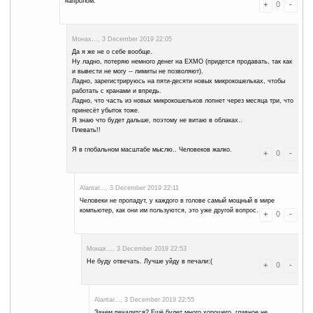
Уж лучше бы на Землю какой метеорит шандарахнул
Alantar..., 3 December 2019 20:47
Метеорит обязательно шандарахнет, но потом, можем не дож
Монах..., 3 December 2019 21:08
Вот это как раз и обидно -- что аж когда-нибудь, когда и с
Но раньше этого всего человеки сожрут друг друга, поэто
Alantar..., 3 December 2019 21:11
Запрос отклонён, я увидел свет в конце тоннеля.
Монах..., 3 December 2019 21:26