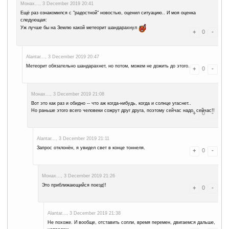
leave a comment
Advertise here
Best for crypto trading
Binance
Монах..., 2 December 2019 20:08
Кстати, что там? Binance объявила об
обязательной
верификаци
EXMO уже "обрадовала"!! С 10 января 2020 года.
Монах..., 3 December 2019 20:41
Ещё раз ознакомился с "радостной" новостью, оценил ситуацию
следующая: