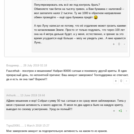
работаю либо на direct-выплаты перейдут, подняв, естестве
либо появятся куча новых микрокошельков, часть из котор
ложными.
Но даже не в том, о чём выше написал, огорчение..
Alantar..., 9 November 2019 20:59
Альты в обменнике внутреннем обменять.
Трындец был когда помер микроваллет, потом фосетбокс, 
фосетсустем, теперь фосетхаб... А сколько ещё будет так
новый уже нашел. Что-то уходит, что-то приходит, обычна
Трындец это когда объявят, что блокчейны безнадёжно уяз
альтов выживет. Или трындец когда начнётся третья миров
фатальный глобальный катаклизм, всё остальное так, прос
Монах..., 9 November 2019 22:02
А обменять альты в обменнике -- это ещё вопрос, состо
Трон продал, но BLK висит.