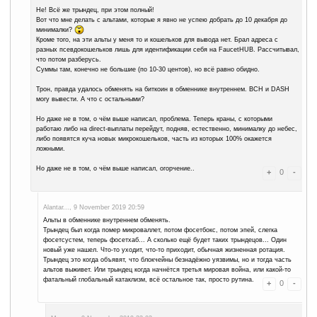
Монах..., 29 November 2019 05:57
Хорошо, что сам случайно заметил обновлённую информацию о Fa
потерял более 10 баксов. Поделюсь, на всякий случай:
Ранее сообщалось, что FaucetHUB с 10 декабря прекращает работ
кроме Bitcoin.
Но важное обновление информации от 23/11/19:
С
10 декабря 2019
года FaucetHUB прекращает выплаты по вс
том числе и Bitcoin уже не выведите позже указанной даты.
Люди не тяните до последнего!!
Я уже всё, практически, рассчитался
Спасибо за внимание и терпение. Удачи!!
Монах..., 20 November 2019 22:04
Ого, как я выгодно обменял БЛК на биток -- было бы 1 бакс, если б
обменялось на 50 центов
Блин, абидна:( Лучше бы подарил кому-то, кому БЛК нужны были.