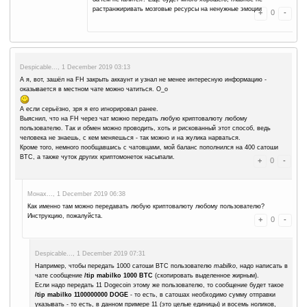
Это приближающийся поезд!!
Alantar..., 3 December 2019 21:38
Не похоже. И вообще, отставить сопли, время пер
напролом.
Монах..., 3 December 2019 22:05
Да я же не о себе вообще.
Ну ладно, потеряю немного денег на EXMO (прид
и вывести не могу -- лимиты не позволяют).
Ладно, зарегистрируюсь на пяти-десяти новых 
работать с кранами и впредь.
Ладно, что часть из новых микрокошельков лопн
принесёт убыток тоже.
Я знаю что будет дальше, поэтому не витаю в о
Плевать!!
Я в глобальном масштабе мыслю.. Человеков жа