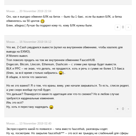
Despicable..., 1 December 2019 03:13
А я, вот, зашёл на FH закрыть аккаунт и узнал не менее интере
оказывается в местном чате можно чатиться. О_о
А если серьёзно, зря я его игнорировал ранее.
Выяснил, что на FH через чат можно передать любую криптовал
пользователю. Так и обмен можно проводить, хоть и рискованный
человека не знаешь, с кем меняешься - так можно и на жулика н
Кроме того, немного пообщавшись с чатовцами, мой баланс попо
BTC, а также чуток других криптомонеток насыпали.
Монах..., 1 December 2019 06:38
Как именно там можно передавать любую криптовалюту любом
Инструкцию, пожалуйста.
Despicable..., 1 December 2019 07:31
Например, чтобы передать 1000 сатоши BTC пользователю
чате сообщение
/tip mabilko 1000 BTC
(скопировать выдел