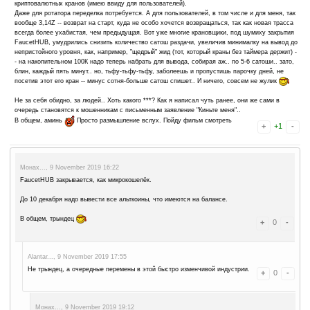
Если надо передать 11 Dogecoin этому же пользователю, то
/tip mabilko 1100000000 DOGE
- то есть, в сатошах необхо
указывать - то есть, в данном примере 11 (это целые единиц
обозначающих dogecoin-satoshi. Только не промахнитесь с н
110 DOGE))
И естественно, что вместо пользователя mabilko указывайте 
отправлять будете. Я всего лишь для примера указал этот н
Монах..., 2 December 2019 19:23
Получилось
Но отправлял не человеку из примера -- я на него обиде
Да, в чатике на FaucetHUB можно было зависнуть. И эта
другому пользователю через чат тоже полезна. Но жаль 
просочилась.