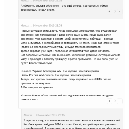
Монах..., 16 November 2019 04:12
Что же, Z-Cash умудрился вывести (купил на внутреннем обменник
вывода на EXMO).
И Monero вывел.
Tron повезло продать на том же внутреннем обменнике FaucetHUB
Dogecoin, Bitcoin, Litecoin, Ethereum, Dashcoin -- с этими уже про
BLK и PPC -- не знаю, что делать, не продаются, хоть и речь о су
(блин, за всё время столько набралось
)..
В общем, я почти что закончил.
Но не это важно!! Я о том, что краны, вижу, уже начали закрыватьс
а уже скоро вообще пустой будет.
Что дальше? Планируется какая-то адаптация или что-то свежее? 
требуются кардинальные изменения.
Иль это всё?
Ну, хоть я перестану надоедать
Монах..., 13 November 2019 02:40
Экспресскрипто какой-то появился -- типа вместо faucethub, разгов
Ну ну, посмотрим. Но закрытие faucethub*** -- это всё же трындец