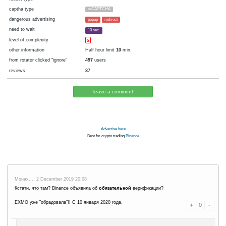
cryptocurrency
Bitcoin
now pays
No
13.12.2019 02:34
Disabled in:
there were failures at payment
Yes
3516 d.
In the database
or it was disabled in rotator
pays every
1
satoshi
150 h. (9000 m.)
faucet type
captha type
reCAPTCHA
dangerous advertising
popup
redirect
need to wait
10 sec.
level of complexity
5
other information
Half hour limit
10
min.
from rotator clicked "ignore"
497
users
reviews
37