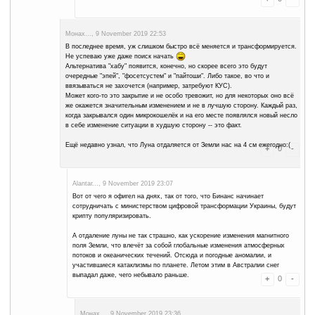
В общем, трындец
Alantar..., 9 November 2019 17:55
Не трындец, а очередные перемены в этой быстро изменчивой
Монах..., 9 November 2019 19:12
Не! Всё же трындец, при этом полный!
Вот что мне делать с альтами, которые я явно не успею доб
минималки?
Кроме того, на эти альты у меня то и кошельков для вывода 
разных псевдокошельков лишь для идентификации себя на 
что потом разберусь.
Суммы там, конечно не большие (по 10-30 центов), но всё р
Трон, правда удалось обменять на биткоин в обменнике вн
могу вывести. А что с остальными?
Но даже не в том, о чём выше написал, проблема. Теперь к