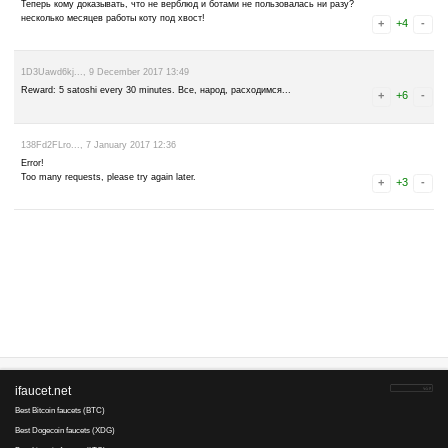
Монах..., 9 November 2019 21:58
Разные ситуации описываете. Когда накрылся микровал
фосетбокс, как полноценная и даже более замена ему. 
фосетбокс, уже работали с хабом. Эпей, фосетсустем,
мелочь пузатая, о которой даже и вспоминать не стоит.
(подобные последним упомянутым) и будут массово по
Третья мировая уже идёт. Глобальные катаклизмы тоже
Вот подобные мелочные, как Вы пишите, жизненные рут
малу и приводят к полному трындецу. Просто привыкаем
будет. Стало только хуже.
Сначала Украина блоканула WM. Но хорошо, что были 
Потом Россия WMP ввела. Но хорошо, что были крипты
Теперь, и с криптой зажимать начали. Ведь закрытие F
причина, а последствие.
А Вы говорите не трындец.
Что-то всё не особо в логической последовательности 
поняли смысл.