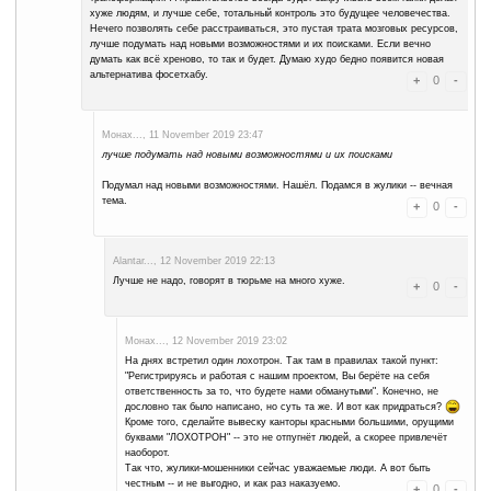
криптовалютных кранов (имею ввиду для пользователей).
Даже для ротатора переделка потребуется. А для пользователей, в 
вообще 3,14Z -- возврат на старт, куда не особо хочется возвращат
всегда более ухабистая, чем предыдущая. Вот уже многие крановщ
FaucetHUB, умудрились снизить количество сатош раздачи, увели
непристойного уровня, как, например, "щедрый" жид (тот, который к
- на накопительном 100К надо теперь набрать для вывода, собирая а
блин, каждый пять минут.. но, тьфу-тьфу-тьфу, заболеешь и пропу
посетив этот его кран -- минус сотня-больше сатош спишет.. И нич
Не за себя обидно, за людей.. Хоть какого ***? Как я написал чуть
очередь становятся к мошенникам с письменным заявление "Киньте
В общем, аминь
Просто размышление вслух. Пойду фильм смо
Монах..., 9 November 2019 16:22
FaucetHUB закрывается, как микрокошелёк.
До 10 декабря надо вывести все альткоины, что имеются на бала