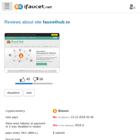
Biggest Collection
of Bitcoin faucets
Reviews about site
faucethub.io
45
56
disabled
visit