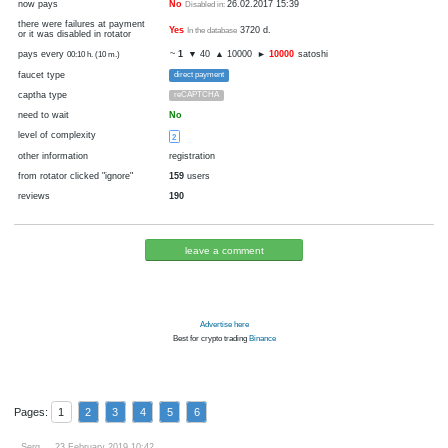
27
68
disabled
visit
cryptocurrency
Bitcoin
now pays
No
26.02.2017 15:39
Disabled in:
there were failures at payment
Yes
3720 d.
In the database
or it was disabled in rotator
pays every
~
1
▼ 40
▲ 10000
►
10000
sat
00:10 h. (10 m.)
faucet type
direct payment
captha type
reCAPTCHA
need to wait
No
level of complexity
2
other information
registration
from rotator clicked "ignore"
159
users