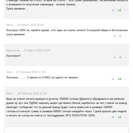
parna..., 28 September 2018 14:03
Месяц как создал запрос на выплату ..
вывод средств написано что обработано, но сатоши не поступили н
на письма не отвечает
жаль потраченное время..
однозначно это Л О Х О Т Р О Н
mfg259..., 20 August 2018 07:07
Сайт не платит!!! 3 попытки вывода и нихрена!!!
Baobab964..., 3 May 2018 04:30
Не платит. закрыть его.толька время терять.