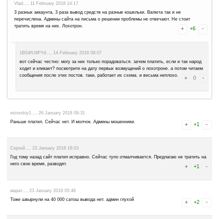
Василий..., 26 April 2018 18:57
Не сайт, а какая-то ЛАЖА, сатоши списывает но не переводит, н
Vseslav..., 28 March 2018 14:24
2 вывода. первый на 0.0001, второй на 0.0002... Все сроки превы
о возможности получения переводов - полная тишина.
Трата времени...
Миха..., 24 March 2018 20:43
Лохотрон 100% не теряйте время, этот кран не платит ничего! Сп
трата времени
Анастасия..., 21 March 2018 12:07
Лохотрон!!!