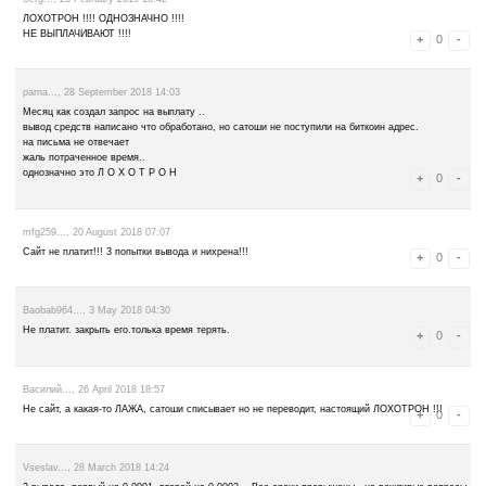
reviews
190
leave a comment
Advertise here
Best for crypto trading
Binance
Pages:
1
2
3
4
5
6
Serg..., 23 February 2019 10:42
ЛОХОТРОН !!!! ОДНОЗНАЧНО !!!!
НЕ ВЫПЛАЧИВАЮТ !!!!