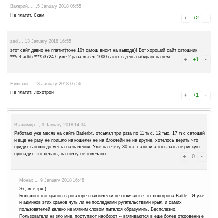
1BS4fU8PYd..., 14 February 2018 08:07
вот сейчас честно: могу за них только порадоваться. зачем пла
ходит и кликает? посмотрите на дату первых возмущений о лох
сообщения после этих постов. таки, работает их схема. и вес
estorskiy1..., 26 January 2018 09:31
Раньше платил. Сейчас нет. И молчок. Админы мошенники.
Cергей..., 23 January 2018 16:03
Год тому назад сайт платил исправно. Сейчас тупо отмалчивается.
него свое время, разводят.
марат..., 23 January 2018 05:46