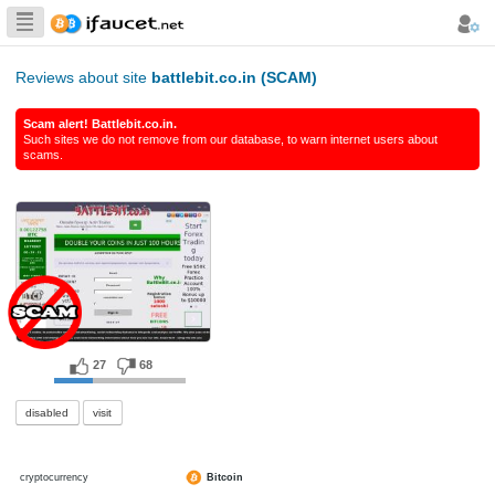
Biggest Collection
of Bitcoin faucets
Reviews about site
battlebit.co.in (SCAM)
Scam alert! Battlebit.co.in.
Such sites we do not remove from our database, to warn int
scams.