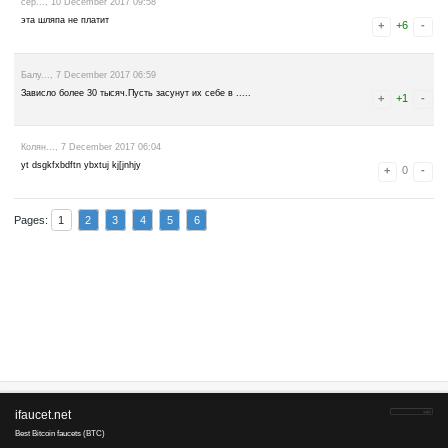
vova..., 21 January 2018 09:31
лохотрон су......
Viniboor..., 19 January 2018 14:36
Ни разу не заплатили не отвечают развод
Валерий..., 15 January 2018 05:55
Не платит. Скам
zed..., 13 January 2018 16:55
этот сайт давно не платит(тоже 10т сатош висит на выводе)! Вот х
***ref.adbtc***/537249 ,уже 2 раза вывел,1000 сатох в день набира