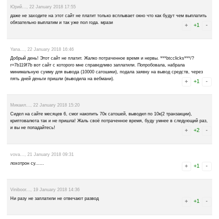
Vlad..., 21 February 2018 17:53
Лохотрон..........3 заказа по 0.0001 ни одного не пришло
Alexs..., 20 February 2018 11:34
Кран не платит ничего,выиграл в рулетку 160000 сатоши (Джекпот)
думал ну вот она УДАЧА наконец нашёл где можно битков заработа
приходит сообщение что за данный вывод будет снята комиссия в 
сатоши,остальную сумму в размере 60000 сатоши ожидайте через 
и ничего ни сатош,ни ответа от техподдержки ЭТО ЛОХОТРОН 10
Vlad..., 11 February 2018 14:17
3 разных аккаунта, 3 раза вывод средств на разные кошельки. Ва
перечислена. Админы сайта на письма о решении проблемы не от
тратить время на них. Лохотрон.