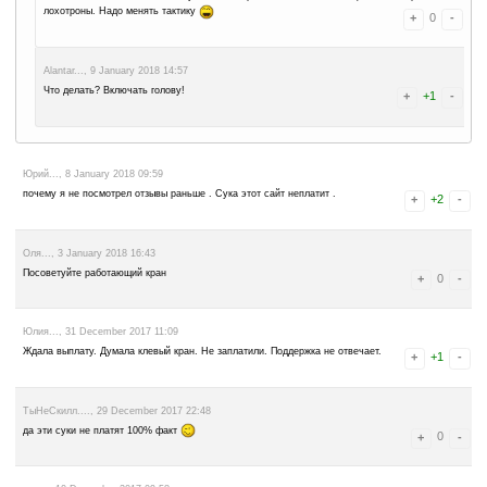
Тоже швырнули на 40 000 сатош вывода нет. админ глухой
Юрий..., 22 January 2018 17:55
даже не заходите на этот сайт не платит только всплывает окно чт
обязательно выплатим и так уже пол года. мрази
Yana..., 22 January 2018 16:46
Добрый день! Этот сайт не платит. Жалко потраченное время и нервы
r=7b119f7b вот сайт с которого мне справедливо заплатили. Попро
минимальную сумму для вывода (10000 сатошики), подала заявку н
пять дней деньги пришли (выводила на вебмани).
Микаил..., 22 January 2018 15:20
Сидел на сайте месяцев 6, смог накопить 70к сатошей, выводил по 
криптовалюта так и не пришла! Жаль своё потраченное время, буд
и вы не попадайтесь!